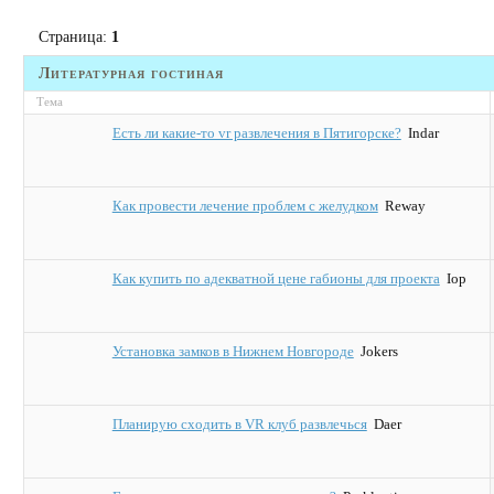
Страница:
1
Литературная гостиная
Тема
Есть ли какие-то vr развлечения в Пятигорске?
Indar
Как провести лечение проблем с желудком
Reway
Как купить по адекватной цене габионы для проекта
Iop
Установка замков в Нижнем Новгороде
Jokers
Планирую сходить в VR клуб развлечься
Daer