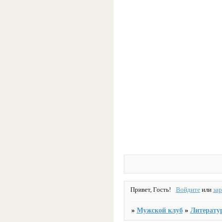
Привет, Гость!
Войдите
или
за
»
Мужской клуб
»
Литерату