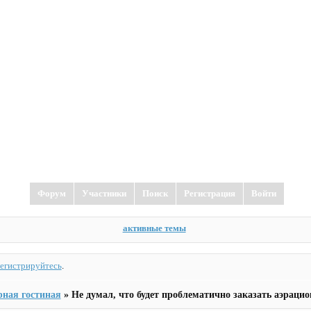
Форум
Участники
Поиск
Регистрация
Войти
активные темы
регистрируйтесь
.
рная гостиная
»
Не думал, что будет проблематично заказать аэраци