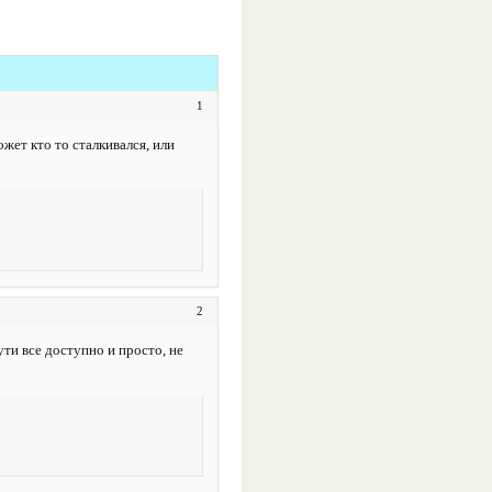
1
жет кто то сталкивался, или
2
ти все доступно и просто, не