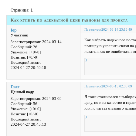
Страница:
1
Как купить по адекватной цене габионы для проекта
Поделиться
2024-03-14 23:16:49
Iop
Участник
Как выбрать надежного постав
Зарегистрирован
: 2024-03-14
планирую укрепить склон на 
Сообщений:
26
искать и как не ошибиться в 
Уважение:
[+0/-0]
Позитив:
[+0/-0]
0
Последний визит:
2024-04-27 20:49:18
Поделиться
2024-03-15 02:35:09
Daer
Ценный кадр
Я тоже сталкивался с выбором
Зарегистрирован
: 2024-03-09
цену, но и на качество и гар
Сообщений:
56
или почитать отзывы о компа
Уважение:
[+0/-0]
Позитив:
[+0/-0]
0
Последний визит:
2024-04-27 20:45:13