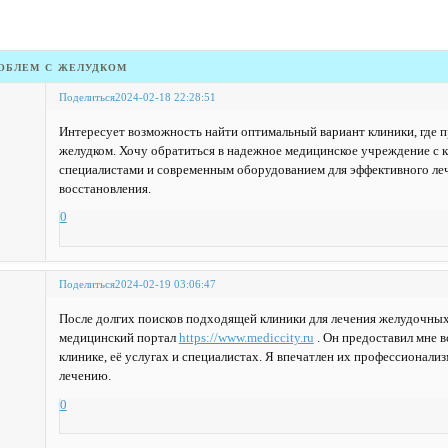
облем с желудком
Поделиться
2024-02-18 22:28:51
Интересует возможность найти оптимальный вариант клиники, где п
желудком. Хочу обратиться в надежное медицинское учреждение с
специалистами и современным оборудованием для эффективного ле
восстановления.
0
Поделиться
2024-02-19 03:06:47
После долгих поисков подходящей клиники для лечения желудочных 
медицинский портал
https://www.mediccity.ru
. Он предоставил мне
клинике, её услугах и специалистах. Я впечатлен их профессионал
лечению.
0