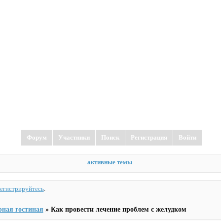
Форум
Участники
Поиск
Регистрация
Войти
активные темы
регистрируйтесь
.
рная гостиная
»
Как провести лечение проблем с желудком