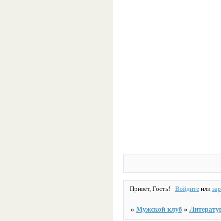
Привет, Гость!
Войдите
или
за
»
Мужской клуб
»
Литерату