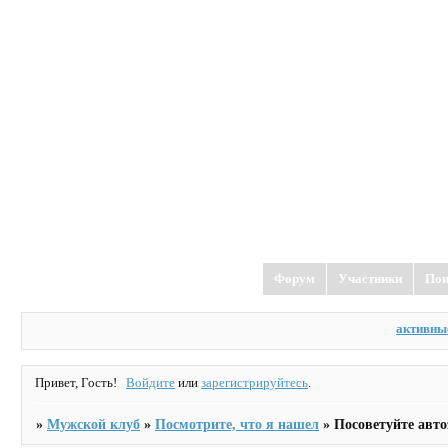
Форум
Участники
Пои
активны
Привет, Гость!
Войдите
или
зарегистрируйтесь
.
»
Мужской клуб
»
Посмотрите, что я нашел
»
Посоветуйте авто