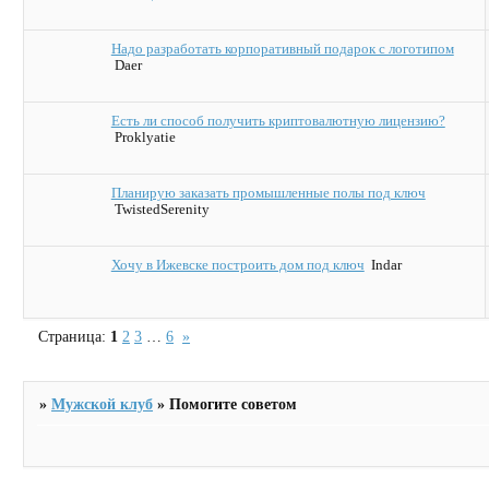
Надо разработать корпоративный подарок с логотипом
Daer
Есть ли способ получить криптовалютную лицензию?
Proklyatie
Планирую заказать промышленные полы под ключ
TwistedSerenity
Хочу в Ижевске построить дом под ключ
Indar
Страница:
1
2
3
…
6
»
»
Мужской клуб
»
Помогите советом