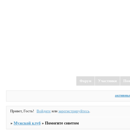
Форум
Участники
Пои
активны
Привет, Гость!
Войдите
или
зарегистрируйтесь
.
»
Мужской клуб
»
Помогите советом