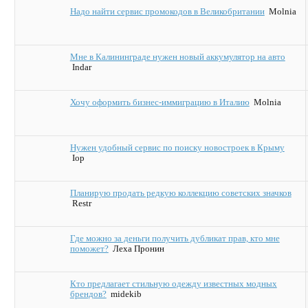
Надо найти сервис промокодов в Великобритании
Molnia
Мне в Калининграде нужен новый аккумулятор на авто
Indar
Хочу оформить бизнес-иммиграцию в Италию
Molnia
Нужен удобный сервис по поиску новостроек в Крыму
Iop
Планирую продать редкую коллекцию советских значков
Restr
Где можно за деньги получить дубликат прав, кто мне
поможет?
Леха Пронин
Кто предлагает стильную одежду известных модных
брендов?
midekib