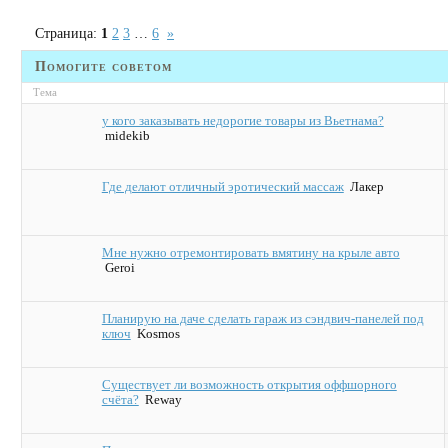
Страница:
1
2
3
…
6
»
Помогите советом
Тема
у кого заказывать недорогие товары из Вьетнама?
midekib
Где делают отличный эротический массаж
Лакер
Мне нужно отремонтировать вмятину на крыле авто
Geroi
Планирую на даче сделать гараж из сэндвич-панелей под
ключ
Kosmos
Существует ли возможность открытия оффшорного
счёта?
Reway