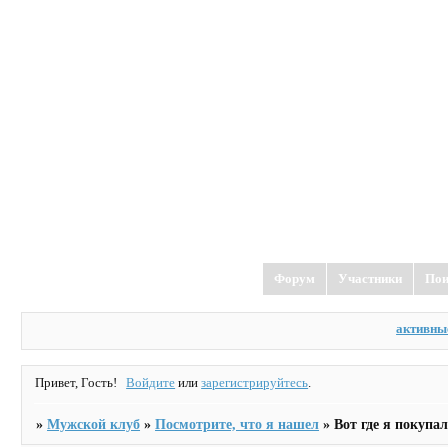
Форум
Участники
Пои
активны
Привет, Гость!
Войдите
или
зарегистрируйтесь
.
»
Мужской клуб
»
Посмотрите, что я нашел
»
Вот где я покупа