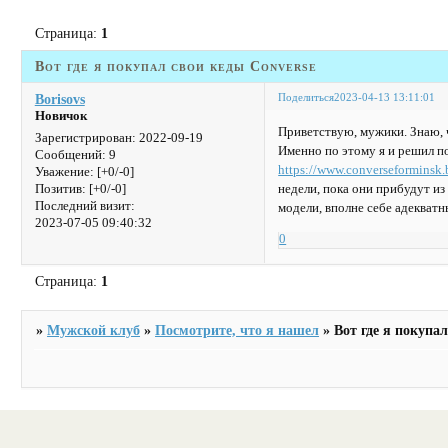
Страница:
1
Вот где я покупал свои кеды Converse
Поделиться
2023-04-13 13:11:01
Borisovs
Новичок
Приветствую, мужики. Знаю, чт
Зарегистрирован
: 2022-09-19
Именно по этому я и решил по
Сообщений:
9
https://www.converseforminsk.
Уважение:
[+0/-0]
недели, пока они прибудут из
Позитив:
[+0/-0]
Последний визит:
модели, вполне себе адекват
2023-07-05 09:40:32
0
Страница:
1
»
Мужской клуб
»
Посмотрите, что я нашел
»
Вот где я покупа