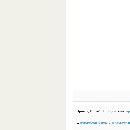
Привет, Гость!
Войдите
или
за
»
Мужской клуб
»
Посмотрит