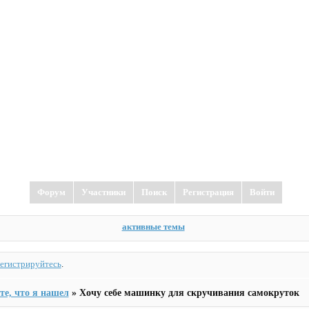
Форум
Участники
Поиск
Регистрация
Войти
активные темы
регистрируйтесь
.
е, что я нашел
»
Хочу себе машинку для скручивания самокруток