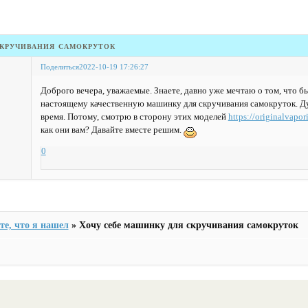
кручивания самокруток
Поделиться
2022-10-19 17:26:27
Доброго вечера, уважаемые. Знаете, давно уже мечтаю о том, что б
настоящему качественную машинку для скручивания самокруток. Д
время. Потому, смотрю в сторону этих моделей
https://originalvapo
как они вам? Давайте вместе решим.
0
е, что я нашел
»
Хочу себе машинку для скручивания самокруток