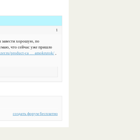
1
ы завести хорошую, по
умаю, что сейчас уже пришло
rizer.ru/product-ca … amokrutok/
,
создать форум бесплатно