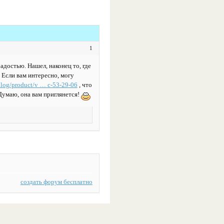
1
адостью. Нашел, наконец то, где
. Если вам интересно, могу
alog/product/v … c-53-29-06
, что
Думаю, она вам приглянется!
создать форум бесплатно