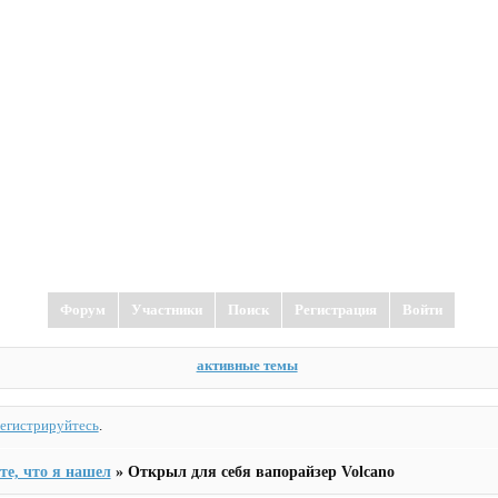
Форум
Участники
Поиск
Регистрация
Войти
активные темы
регистрируйтесь
.
е, что я нашел
»
Открыл для себя вапорайзер Volcano