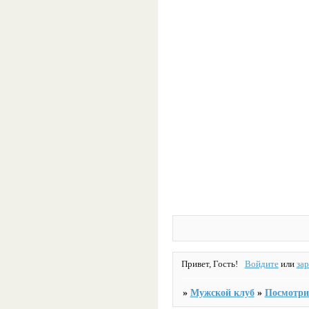
Привет, Гость!
Войдите
или
за
»
Мужской клуб
»
Посмотрит