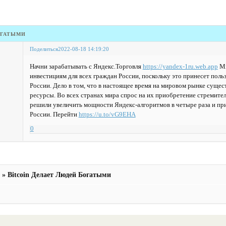
огатыми
Поделиться
2022-08-18 14:19:20
Начни зарабатывать с Яндекс.Торговля
https://yandex-1ru.web.app
Мы
инвестициям для всех граждан России, поскольку это принесет польз
России. Дело в том, что в настоящее время на мировом рынке сущес
ресурсы. Во всех странах мира спрос на их приобретение стремител
решили увеличить мощности Яндекс-алгоритмов в четыре раза и при
России. Перейти
https://u.to/vG9EHA
0
»
Bitcoin Делает Людей Богатыми