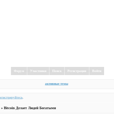
Форум
Участники
Поиск
Регистрация
Войти
активные темы
регистрируйтесь
.
»
Bitcoin Делает Людей Богатыми