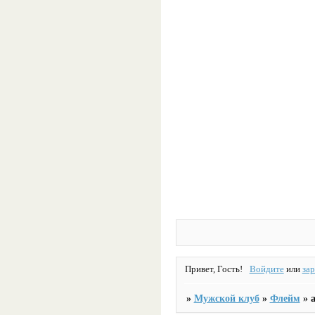
Привет, Гость!
Войдите
или
за
»
Мужской клуб
»
Флейм
»