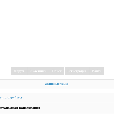
Форум
Участники
Поиск
Регистрация
Войти
активные темы
регистрируйтесь
.
автономная канализация