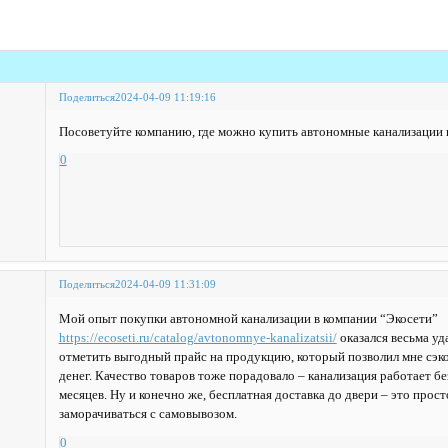
Поделиться
2024-04-09 11:19:16
Посоветуйте компанию, где можно купить автономные канализации 
0
Поделиться
2024-04-09 11:31:09
Мой опыт покупки автономной канализации в компании “Экосети”
https://ecoseti.ru/catalog/avtonomnye-kanalizatsii/
оказался весьма уд
отметить выгодный прайс на продукцию, который позволил мне сэ
денег. Качество товаров тоже порадовало – канализация работает бе
месяцев. Ну и конечно же, бесплатная доставка до двери – это прост
заморачиваться с самовывозом.
0