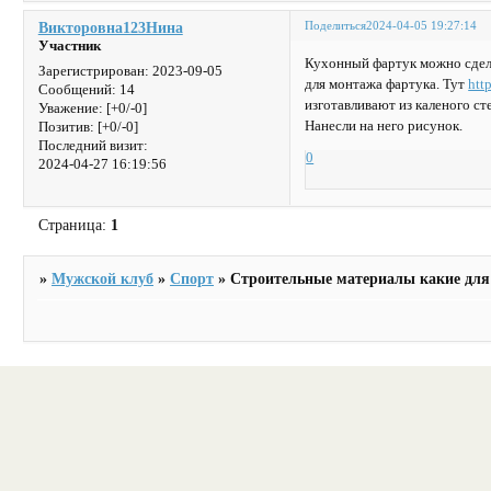
Поделиться
2024-04-05 19:27:14
Викторовна123Нина
Участник
Кухонный фартук можно сделат
Зарегистрирован
: 2023-09-05
для монтажа фартука. Тут
htt
Сообщений:
14
изготавливают из каленого ст
Уважение:
[+0/-0]
Нанесли на него рисунок.
Позитив:
[+0/-0]
Последний визит:
0
2024-04-27 16:19:56
Страница:
1
»
Мужской клуб
»
Спорт
»
Строительные материалы какие для