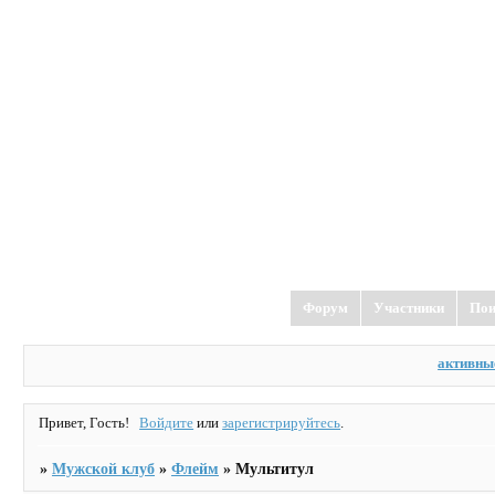
Форум
Участники
Пои
активны
Привет, Гость!
Войдите
или
зарегистрируйтесь
.
»
Мужской клуб
»
Флейм
»
Мультитул