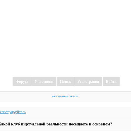
Форум
Участники
Поиск
Регистрация
Войти
активные темы
регистрируйтесь
.
Какой клуб виртуальной реальности посещаете в основном?