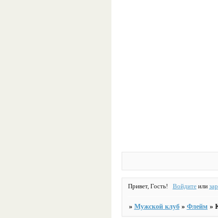
Привет, Гость!
Войдите
или
за
»
Мужской клуб
»
Флейм
»