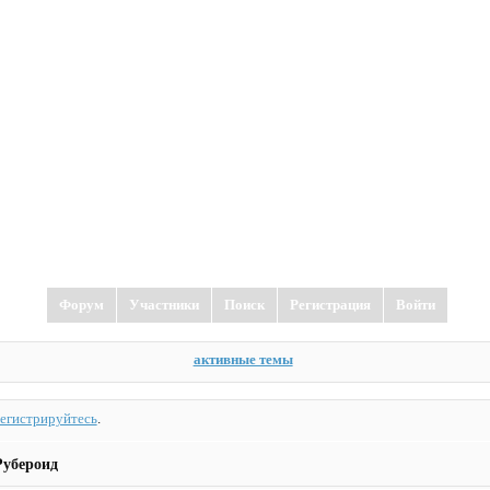
Форум
Участники
Поиск
Регистрация
Войти
активные темы
регистрируйтесь
.
Рубероид