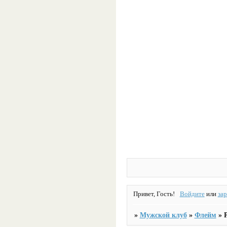
Привет, Гость!
Войдите
или
за
»
Мужской клуб
»
Флейм
»