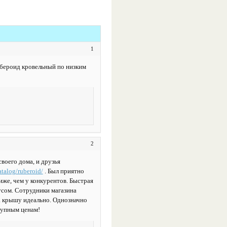
1
убероид кровельный по низким
2
воего дома, и друзья
atalog/ruberoid/
. Был приятно
иже, чем у конкурентов. Быстрая
усом. Сотрудники магазина
а крышу идеально. Однозначно
тупным ценам!