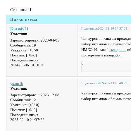
Страница:
1
Пикап курсы
Поделиться
2024-02-10 04:37:09
Krasniy71
Участник
Чьи курсы пикапа вы проходи
Зарегистрирован
: 2023-04-05
набор штампов и банальносте
Сообщений:
19
ИМХО. На какой
складчине
об
Уважение:
[+0/-0]
проверенные площадки.
Позитив:
[+0/-0]
Последний визит:
0
2024-05-06 19:10:30
Поделиться
2024-02-13 09:48:57
ysantik
Участник
Чьи курсы пикапа вы проходи
Зарегистрирован
: 2023-12-08
набор штампов и банальност
Сообщений:
12
Уважение:
[+0/-0]
Позитив:
[+0/-0]
Последний визит:
2025-02-10 21:37:22