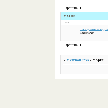
Страница:
1
Мафия
Тема
Как сделать междун
sqqljnszdp
Страница:
1
»
Мужской клуб
»
Мафия